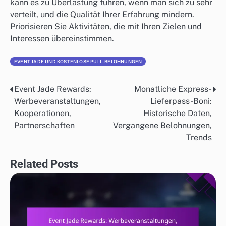
kann es zu Überlastung führen, wenn man sich zu sehr
verteilt, und die Qualität Ihrer Erfahrung mindern.
Priorisieren Sie Aktivitäten, die mit Ihren Zielen und
Interessen übereinstimmen.
EVENT JADE UND KOSTENLOSE PULL-BELOHNUNGEN
Event Jade Rewards:
Monatliche Express-
Post
Werbeveranstaltungen,
Lieferpass-Boni:
navigation
Kooperationen,
Historische Daten,
Partnerschaften
Vergangene Belohnungen,
Trends
Related Posts