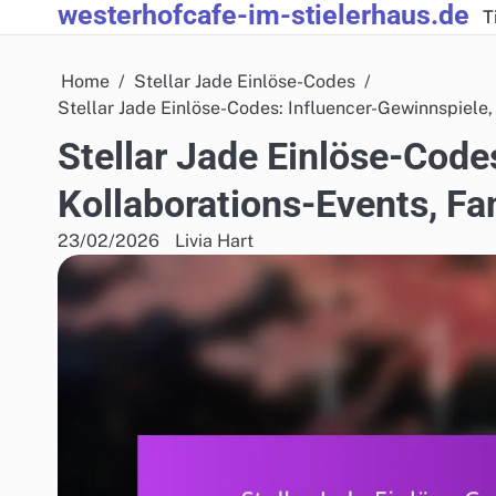
westerhofcafe-im-stielerhaus.de
Skip
T
to
content
Home
Stellar Jade Einlöse-Codes
Stellar Jade Einlöse-Codes: Influencer-Gewinnspiele,
Stellar Jade Einlöse-Code
Kollaborations-Events, Fa
23/02/2026
Livia Hart