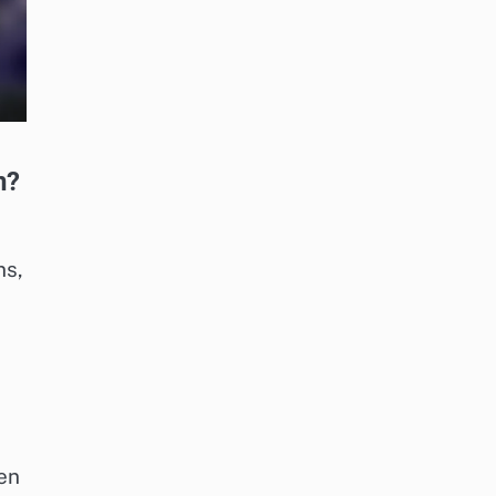
n?
ns,
en